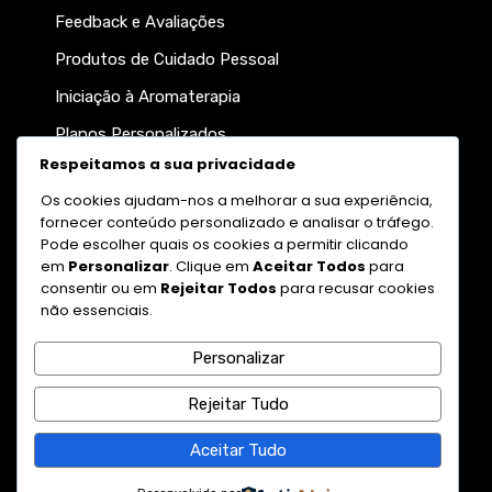
Feedback e Avaliações
Produtos de Cuidado Pessoal
Iniciação à Aromaterapia
Planos Personalizados
Respeitamos a sua privacidade
Participe da nossa newsletter
Os cookies ajudam-nos a melhorar a sua experiência,
fornecer conteúdo personalizado e analisar o tráfego.
Pode escolher quais os cookies a permitir clicando
em
Personalizar
. Clique em
Aceitar Todos
para
consentir ou em
Rejeitar Todos
para recusar cookies
não essenciais.
Personalizar
Enviar
Rejeitar Tudo
© 2026 DobleAroma
Aceitar Tudo