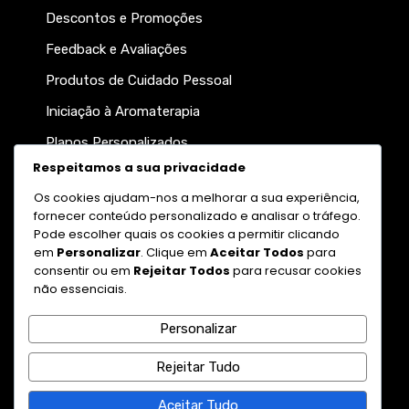
Descontos e Promoções
Feedback e Avaliações
Produtos de Cuidado Pessoal
Iniciação à Aromaterapia
Planos Personalizados
Respeitamos a sua privacidade
Participe da nossa newsletter
Os cookies ajudam-nos a melhorar a sua experiência,
fornecer conteúdo personalizado e analisar o tráfego.
Pode escolher quais os cookies a permitir clicando
em
Personalizar
. Clique em
Aceitar Todos
para
consentir ou em
Rejeitar Todos
para recusar cookies
não essenciais.
Personalizar
Enviar
Rejeitar Tudo
© 2026 DobleAroma
Aceitar Tudo