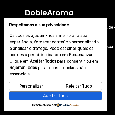
DobleAroma
Respeitamos a sua privacidade
A DobleAroma é dedicada a promover a saúde 
bem-estar através de soluções naturais e
Os cookies ajudam-nos a melhorar a sua
eficazes. Nossa equipe é composta por
experiência, fornecer conteúdo personalizado
especialistas que se comprometem a oferecer
e analisar o tráfego. Pode escolher quais os
melhor experiência aos nossos clientes.
cookies a permitir clicando em
Personalizar
.
Clique em
Aceitar Todos
para consentir ou em
Rejeitar Todos
para recusar cookies não
essenciais.
Personalizar
Rejeitar Tudo
Aceitar Tudo
Desenvolvido por